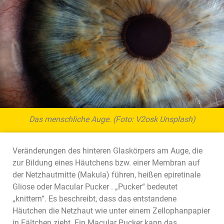
Das menschliche Auge. (Foto: V2osk Unsplash)
Veränderungen des hinteren Glaskörpers am Auge, die
zur Bildung eines Häutchens bzw. einer Membran auf
der Netzhautmitte (Makula) führen, heißen epiretinale
Gliose oder Macular Pucker . „Pucker“ bedeutet
„knittern“. Es beschreibt, dass das entstandene
Häutchen die Netzhaut wie unter einem Zellophanpapier
in Fältchen zieht. Ein Macular Pucker kann das