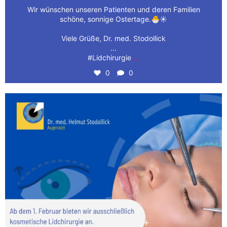
Wir wünschen unseren Patienten und deren Familien
schöne, sonnige Ostertage.🐣☀️
Viele Grüße, Dr. med. Stodollick
...
...
#Lidchirurgie
0
0
👁️ Wir haben aufregende Neuigkeiten für Sie! Ab
...
1
0