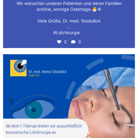
Wir wünschen unseren Patienten und deren Familien
schöne, sonnige Ostertage.🐣☀️
Viele Grüße, Dr. med. Stodollick
...
...
#Lidchirurgie
0
0
👁️ Wir haben aufregende Neuigkeiten für Sie! Ab
...
1
0