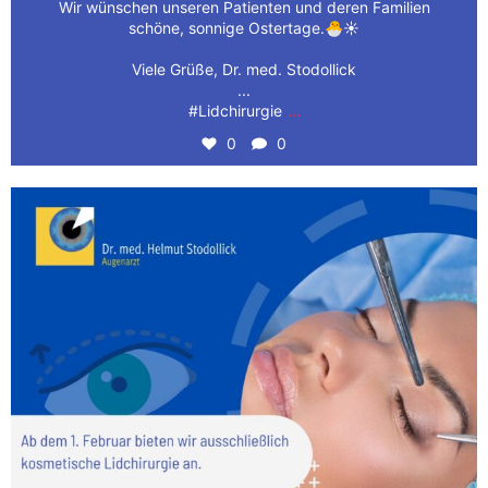
Wir wünschen unseren Patienten und deren Familien
schöne, sonnige Ostertage.🐣☀️
Viele Grüße, Dr. med. Stodollick
...
...
#Lidchirurgie
0
0
👁️ Wir haben aufregende Neuigkeiten für Sie! Ab
...
1
0