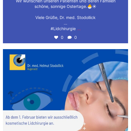
Wir wünschen unseren Patienten und deren Familien
schöne, sonnige Ostertage.🐣☀️
Viele Grüße, Dr. med. Stodollick
...
...
#Lidchirurgie
0
0
👁️ Wir haben aufregende Neuigkeiten für Sie! Ab
...
1
0