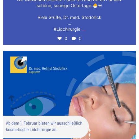
schöne, sonnige Ostertage.🐣☀️
Viele Grüße, Dr. med. Stodollick
...
...
#Lidchirurgie
0
0
👁️ Wir haben aufregende Neuigkeiten für Sie! Ab
...
1
0