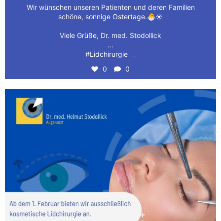
Wir wünschen unseren Patienten und deren Familien
schöne, sonnige Ostertage.🐣☀️
Viele Grüße, Dr. med. Stodollick
...
...
#Lidchirurgie
0
0
👁️ Wir haben aufregende Neuigkeiten für Sie! Ab
...
1
0